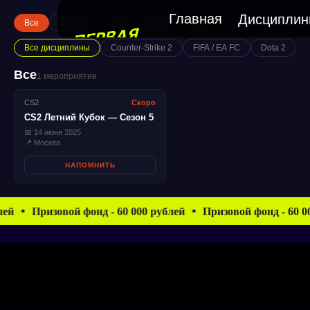
Главная
Дисципли
Все
Апрель
Май
Июнь
Июль
Все дисциплины
Counter-Strike 2
FIFA / EA FC
Dota 2
Все
1 мероприятие
CS2
Скоро
CS2 Летний Кубок — Сезон 5
📅 14 июня 2025
📍 Москва
НАПОМНИТЬ
й
Призовой фонд - 60 000 рублей
Призовой фонд - 60 000