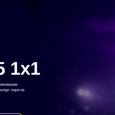
 1x1
евновании
unge: пара на