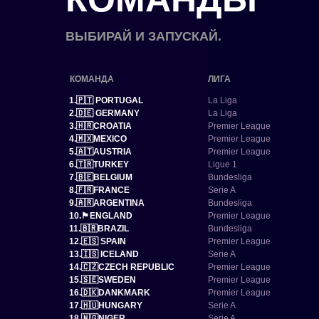
ВЫБИРАЙ И ЗАПУСКАЙ.
КОМАНДА
ЛИГА
1.🇵🇹 PORTUGAL
La Liga
2.🇩🇪 GERMANY
La Liga
3.🇭🇷CROATIA
Premier League
4.🇲🇽MEXICO
Premier League
5.🇦🇹AUSTRIA
Premier League
6.🇹🇷TURKEY
Ligue 1
7.🇧🇪BELGIUM
Bundesliga
8.🇫🇷FRANCE
Serie A
9.🇦🇷ARGENTINA
Bundesliga
10.🏴󠁧󠁢󠁥󠁮󠁧󠁿ENGLAND
Premier League
11.🇧🇷BRAZIL
Bundesliga
12.🇪🇸 SPAIN
Premier League
13.🇮🇸 ICELAND
Serie A
14.🇨🇿CZECH REPUBLIC
Premier League
15.🇸🇪SWEDEN
Premier League
16.🇩🇰DANKMARK
Premier League
17.🇭🇺HUNGARY
Serie A
18.🇳🇬NIGER
Serie A