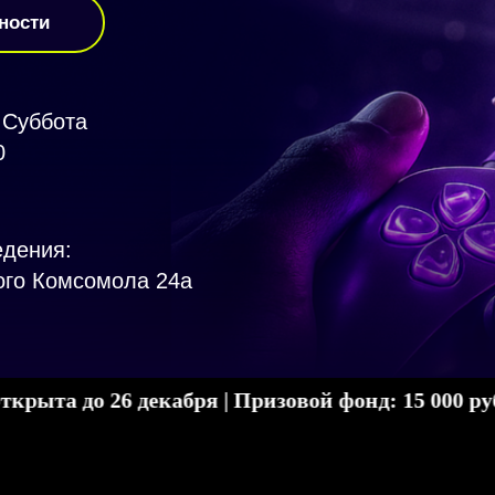
ности
 Суббота
0
едения:
ого Комсомола 24а
 26 декабря | Призовой фонд: 15 000 руб
След