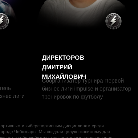
ДИРЕКТОРОВ
ДМИТРИЙ
МИХАЙЛОВИЧ
МИМИХА
Соорганизатор турнира Первой
тель
бизнес лиги impulse и организатор
знес лиги
тренировок по футболу
портивным и киберспортивным дисциплинам среди
городе Чебоксары. Мы создали целую экосистему для
лючает в себя любительские спортивные соревнования,