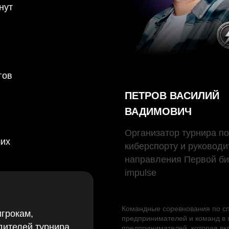
нут
гов
ПЕТРОВ ВАСИЛИЙ
ВАДИМОВИЧ
Организатор турнира по
ших
киберспорту и руководи
направления Первой би
impulse
Командные соревнования по с
игрокам,
предпринимателей и команд в 
дителей турнира
предпринимателей, которая вк